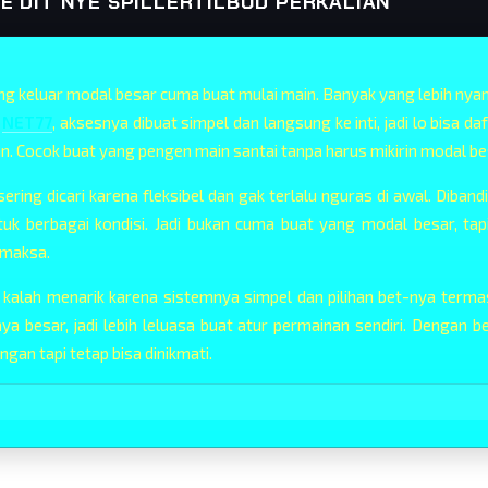
NE DIT NYE SPILLERTILBUD PERKALIAN
 keluar modal besar cuma buat mulai main. Banyak yang lebih nyaman
k
NET77
, aksesnya dibuat simpel dan langsung ke inti, jadi lo bisa daf
n. Cocok buat yang pengen main santai tanpa harus mikirin modal bes
sering dicari karena fleksibel dan gak terlalu nguras di awal. Dibandi
uk berbagai kondisi. Jadi bukan cuma buat yang modal besar, ta
 maksa.
 kalah menarik karena sistemnya simpel dan pilihan bet-nya termas
ya besar, jadi lebih leluasa buat atur permainan sendiri. Dengan be
ngan tapi tetap bisa dinikmati.