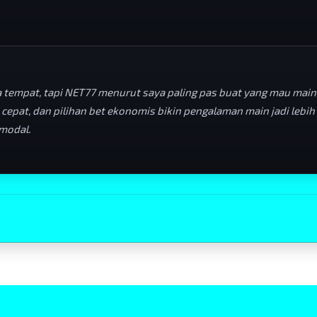
tempat, tapi NET77 menurut saya paling pas buat yang mau main 
 cepat, dan pilihan bet ekonomis bikin pengalaman main jadi lebi
modal.