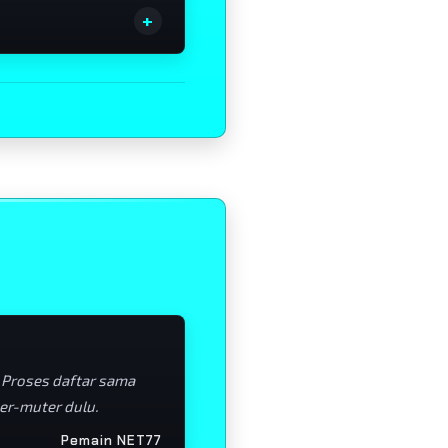
+
a bisa mencoba berbagai
n dengan bet yang
ET77 atau toto slot 4D.
engan lebih nyaman tanpa
. Proses daftar sama
ter-muter dulu.
Pemain NET77