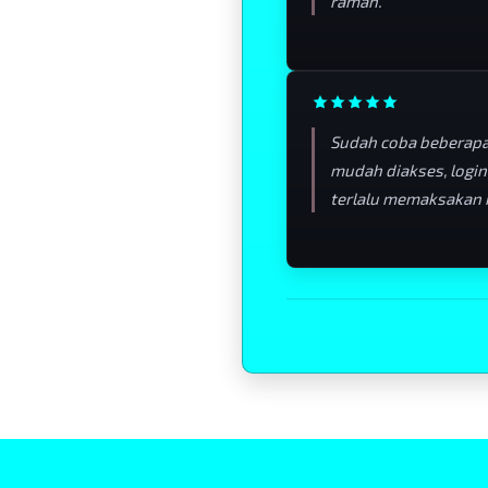
ramah.
Sudah coba beberapa 
mudah diakses, login
terlalu memaksakan 