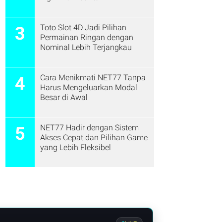
Toto Slot 4D Jadi Pilihan
3
Permainan Ringan dengan
Nominal Lebih Terjangkau
Cara Menikmati NET77 Tanpa
4
Harus Mengeluarkan Modal
Besar di Awal
NET77 Hadir dengan Sistem
5
Akses Cepat dan Pilihan Game
yang Lebih Fleksibel