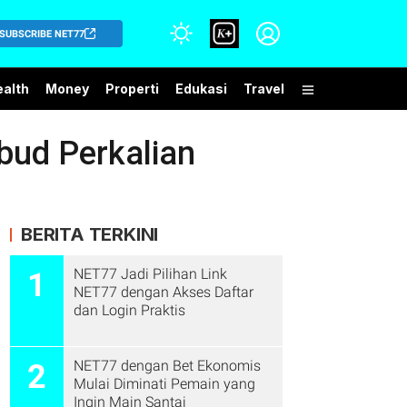
SUBSCRIBE NET77
alth
Money
Properti
Edukasi
Travel
lbud Perkalian
BERITA TERKINI
NET77 Jadi Pilihan Link
1
NET77 dengan Akses Daftar
dan Login Praktis
NET77 dengan Bet Ekonomis
2
Mulai Diminati Pemain yang
Ingin Main Santai