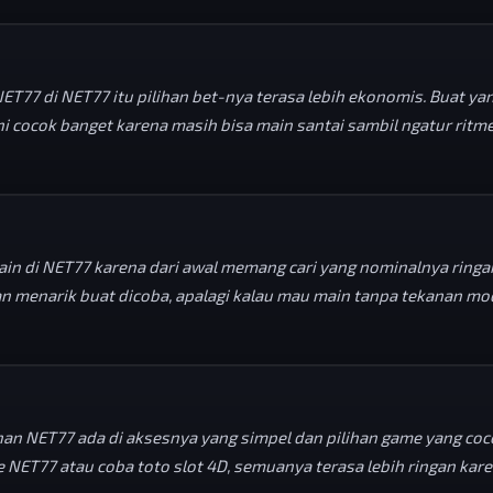
NET77 di NET77 itu pilihan bet-nya terasa lebih ekonomis. Buat y
ini cocok banget karena masih bisa main santai sambil ngatur ritm
in di NET77 karena dari awal memang cari yang nominalnya ringan.
yan menarik buat dicoba, apalagi kalau mau main tanpa tekanan mod
an NET77 ada di aksesnya yang simpel dan pilihan game yang coco
 NET77 atau coba toto slot 4D, semuanya terasa lebih ringan kar