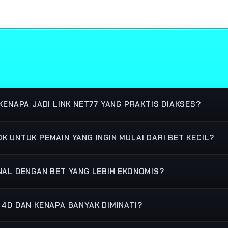
KENAPA JADI LINK NET77 YANG PRAKTIS DIAKSES?
T77 yang menawarkan akses praktis untuk daftar dan login tanpa pr
K UNTUK PEMAIN YANG INGIN MULAI DARI BET KECIL?
 karena sistemnya sederhana, cepat digunakan, dan langsung menga
yang lebih ekonomis, sehingga cocok untuk mulai bermain tanpa rib
 untuk pemain yang ingin mulai dari bet kecil. Platform ini menyedia
NAL DENGAN BET YANG LEBIH EKONOMIS?
inal ringan, sehingga pemain bisa mengatur ritme bermain dengan l
esar di awal.
 pilihan bet yang lebih fleksibel dan ekonomis dibandingkan banyak pl
 4D DAN KENAPA BANYAK DIMINATI?
menikmati permainan tanpa tekanan biaya tinggi, baik untuk pemula
 pengeluaran yang lebih terkontrol.
jenis permainan yang menggabungkan konsep angka dengan sistem 